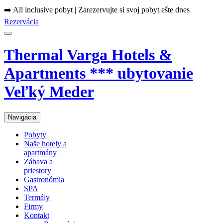
➡️ All inclusive pobyt | Zarezervujte si svoj pobyt ešte dnes
Rezervácia
Thermal Varga Hotels &
Apartments *** ubytovanie
Veľký Meder
Navigácia
Pobyty
Naše hotely a
apartmány
Zábava a
priestory
Gastronómia
SPA
Termály
Firmy
Kontakt