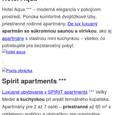
Hotel Aqua *** – moderná elegancia v pokojnom
prostredí. Ponúka komfortné dvojlôžkové izby,
priestranné rodinné apartmány,
De lux luxusný
, ako aj
apartmán so súkromnou saunou a vírivkou
apartmány
s vlastnou mini kuchynkou – všetko, čo
potrebujete pre bezstarostný pobyt.
.
Spirit apartments ***
Luxusné ubytovanie v SPIRIT apartments
*** Veľký
Meder
pri areáli termálného kúpaliska.
s kuchynkou
Apartmány pre 2 až 7 osôb –
až 65 m² s
priestranné
oddelenou spálňou a obývačkou pre maximálne