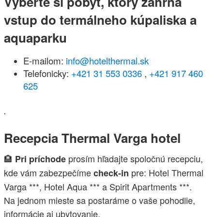
Vyberte si pobyt, ktorý zahŕňa
vstup do termálneho kúpaliska a
aquaparku
E-mailom:
info@hotelthermal.sk
Telefonicky:
+421 31 553 0336
,
+421 917 460
625
.
Recepcia Thermal Varga hotel
🏨
prosím hľadajte spoločnú recepciu,
Pri príchode
kde vám zabezpečíme
pre: Hotel Thermal
check-in
Varga ***, Hotel Aqua *** a Spirit Apartments ***.
Na jednom mieste sa postaráme o vaše pohodlie,
informácie aj ubytovanie.