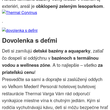
exteriéri, areál je
obklopený zeleným lesoparkom
.
.
Dovolenka s deťmi
Deti si zamilujú
detské bazény a aquaparky
, zatiaľ
čo dospelí si oddýchnu v
bazénoch s termálnou
vodou a wellness zóne
.
A to najlepšie – všetko
za
priateľskú cenu
!
Presvedčte sa sami a doprajte si zaslúžený oddych
vo Veľkom Mederi!
Personál hotelovej bufetovej
reštaurácie Thermal Varga Vám rád odporučí
vynikajúce miestne vína k chutným jedlám. Kým si
rodičia vychutnávajú kávu, deti si môžu bezpečne hrať