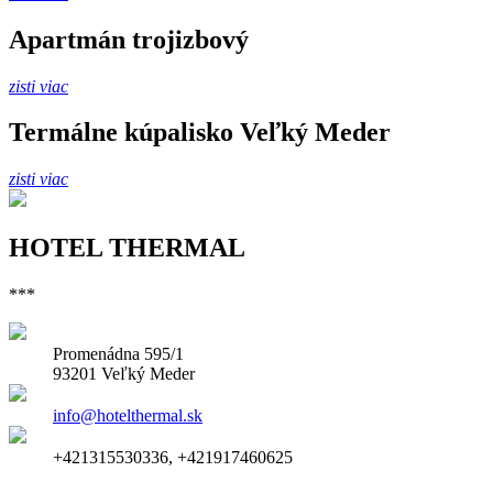
Apartmán trojizbový
zisti viac
Termálne kúpalisko Veľký Meder
zisti viac
HOTEL THERMAL
***
Promenádna 595/1
93201 Veľký Meder
info@hotelthermal.sk
+421315530336, +421917460625