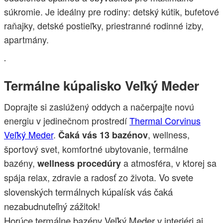
súkromie. Je ideálny pre rodiny: detský kútik, bufetové
raňajky, detské postieľky, priestranné rodinné izby,
apartmány.
.
Termálne kúpalisko Veľký Meder
Doprajte si zaslúžený oddych a načerpajte novú
energiu v jedinečnom prostredí
Thermal Corvinus
Veľký Meder
.
, wellness,
Čaká vás 13 bazénov
športový svet, komfortné ubytovanie, termálne
bazény,
a atmosféra, v ktorej sa
wellness procedúry
spája relax, zdravie a radosť zo života.
Vo svete
slovenských termálnych kúpalísk vás čaká
nezabudnuteľný zážitok!
Horúce termálne bazény Veľký Meder v interiéri aj