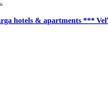
ia
arga hotels & apartments *** Ve