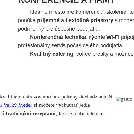
Ideálne miesto pre konferenciu, školenie, 
ponúka
príjemné a flexibilné priestory
s modern
podmienky pre úspešné podujatia.
Konferenčná technika
,
rýchle Wi-Fi
pripoj
profesionálny servis počas celého podujatia.
Kvalitný catering
, coffee breaky a možnosť
u kvalitnému stravovaniu bez potreby dochádzania.
S
ní Veľký Meder
si môžete vychutnať jedlá
aná
tradičnými receptami
, ktoré sú obohatené o