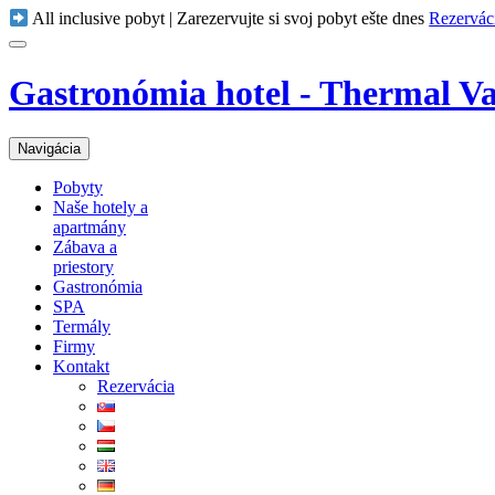
All inclusive pobyt | Zarezervujte si svoj pobyt ešte dnes
Rezervác
Gastronómia hotel - Thermal V
Navigácia
Pobyty
Naše hotely a
apartmány
Zábava a
priestory
Gastronómia
SPA
Termály
Firmy
Kontakt
Rezervácia