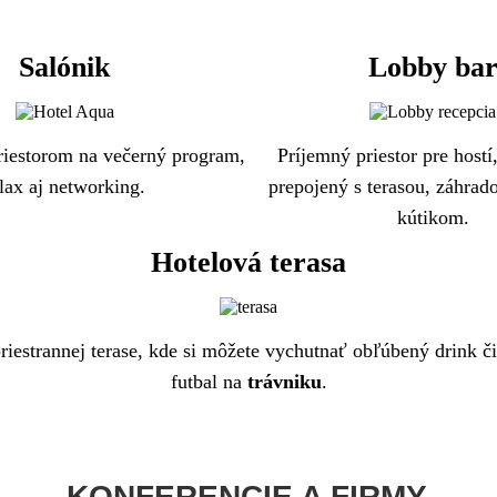
Salónik
Lobby ba
riestorom na večerný program,
Príjemný priestor pre hostí
lax aj networking.
prepojený s terasou, záhrad
kútikom.
Hotelová terasa
riestrannej terase, kde si môžete vychutnať obľúbený drink či
futbal na
trávniku
.
KONFERENCIE A FIRMY