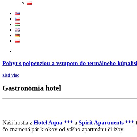
Pobyt s polpenziou a vstupom do termálneho kúpalis
zisti viac
Gastronómia hotel
Naši hostia z
Hotel Aqua ***
a
Spirit Apartments ***
t
čo znamená pár krokov od vášho apartmánu či izby.