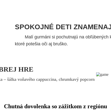
SPOKOJNÉ DETI ZNAMENA
Malí gurmáni si pochutnajú na obľúbených k
ktoré potešia oči aj bruško.
BREJ HRE
nika – šálka voňavého cappuccina, chrumkavý popcorn
Chutná dovolenka so zážitkom z regiónu