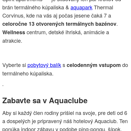
brán termálného kúpaliska &
aquapark
Thermal
Corvinus, kde na vás aj počas jesene čaká 7 a
.
celoročne 13 otvorených termálnych bazénov
centrum, detské ihriská, animácie a
Wellness
atrakcie.
Vyberte si
pobytový balík
s
do
celodenným vstupom
termálneho kúpaliska.
.
Zabavte sa v Aquaclube
Aby si každý člen rodiny prišiel na svoje, pre deti od 6
a dospelých je pripravený náš hotelový Aquaclub. Ten
ponúka indoor zábavu v podobe ping-pongu, šípok,