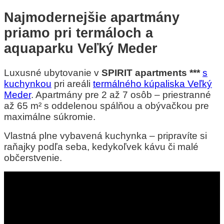
Najmodernejšie apartmány
priamo pri termáloch a
aquaparku Veľký Meder
Luxusné ubytovanie v
SPIRIT apartments ***
s
kuchynkou
pri areáli
termálného kúpaliska Veľký
Meder
. Apartmány pre 2 až 7 osôb – priestranné
až 65 m² s oddelenou spálňou a obývačkou pre
maximálne súkromie.
Vlastná plne vybavená kuchynka – pripravíte si
raňajky podľa seba, kedykoľvek kávu či malé
občerstvenie.