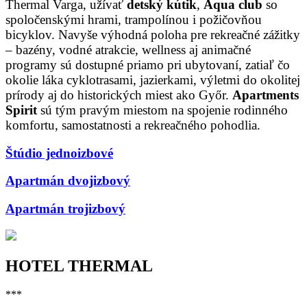
Thermal Varga, užívať
detský kútik
,
Aqua club
so
spoločenskými hrami, trampolínou i požičovňou
bicyklov. Navyše výhodná poloha pre rekreačné zážitky
– bazény, vodné atrakcie, wellness aj animačné
programy sú dostupné priamo pri ubytovaní, zatiaľ čo
okolie láka cyklotrasami, jazierkami, výletmi do okolitej
prírody aj do historických miest ako Győr.
Apartments
Spirit
sú tým pravým miestom na spojenie rodinného
komfortu, samostatnosti a rekreačného pohodlia.
Štúdio jednoizbové
Apartmán dvojizbový
Apartmán trojizbový
HOTEL THERMAL
***