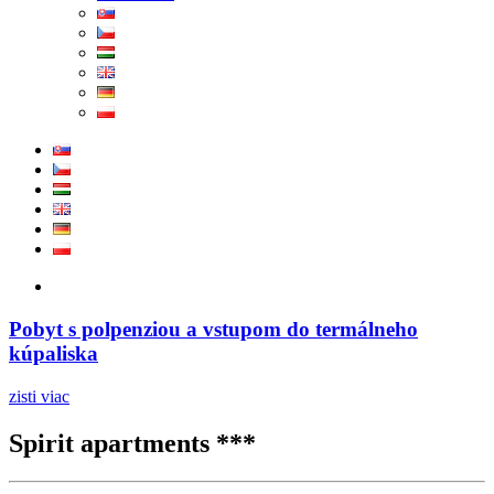
Pobyt s polpenziou a vstupom do termálneho
kúpaliska
zisti viac
Spirit apartments ***