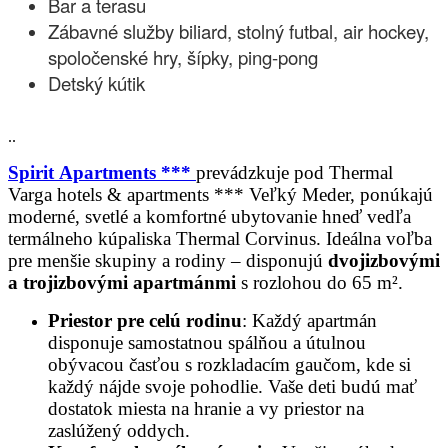
Bar a terasu
Zábavné služby biliard, stolný futbal, air hockey,
spoločenské hry, šípky, ping-pong
Detský kútik
..
Spirit
Apartments ***
prevádzkuje pod Thermal
Varga hotels & apartments *** Veľký Meder, ponúkajú
moderné, svetlé a komfortné ubytovanie hneď vedľa
termálneho kúpaliska Thermal Corvinus. Ideálna voľba
pre menšie skupiny a rodiny – disponujú
dvojizbovými
a trojizbovými apartmánmi
s rozlohou do 65 m².
Priestor pre celú rodinu
: Každý apartmán
disponuje samostatnou spálňou a útulnou
obývacou časťou s rozkladacím gaučom, kde si
každý nájde svoje pohodlie. Vaše deti budú mať
dostatok miesta na hranie a vy priestor na
zaslúžený oddych.