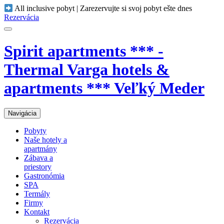
All inclusive pobyt | Zarezervujte si svoj pobyt ešte dnes
Rezervácia
Spirit apartments *** -
Thermal Varga hotels &
apartments *** Veľký Meder
Navigácia
Pobyty
Naše hotely a
apartmány
Zábava a
priestory
Gastronómia
SPA
Termály
Firmy
Kontakt
Rezervácia