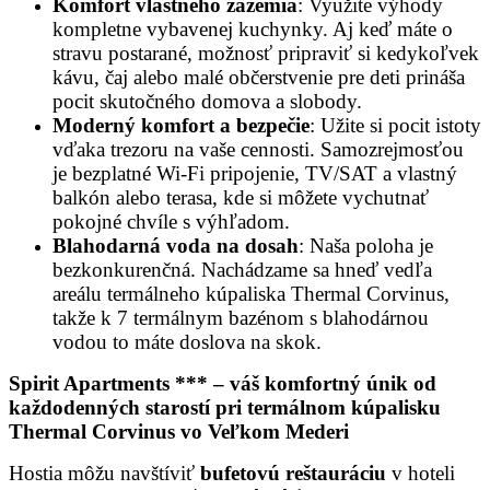
Komfort vlastného zázemia
: Využite výhody
kompletne vybavenej kuchynky. Aj keď máte o
stravu postarané, možnosť pripraviť si kedykoľvek
kávu, čaj alebo malé občerstvenie pre deti prináša
pocit skutočného domova a slobody.
Moderný komfort a bezpečie
: Užite si pocit istoty
vďaka trezoru na vaše cennosti. Samozrejmosťou
je bezplatné Wi-Fi pripojenie, TV/SAT a vlastný
balkón alebo terasa, kde si môžete vychutnať
pokojné chvíle s výhľadom.
Blahodarná voda na dosah
: Naša poloha je
bezkonkurenčná. Nachádzame sa hneď vedľa
areálu termálneho kúpaliska Thermal Corvinus,
takže k 7 termálnym bazénom s blahodárnou
vodou to máte doslova na skok.
Spirit Apartments *** – váš komfortný únik od
každodenných starostí pri termálnom kúpalisku
Thermal Corvinus vo Veľkom Mederi
Hostia môžu navštíviť
bufetovú reštauráciu
v hoteli