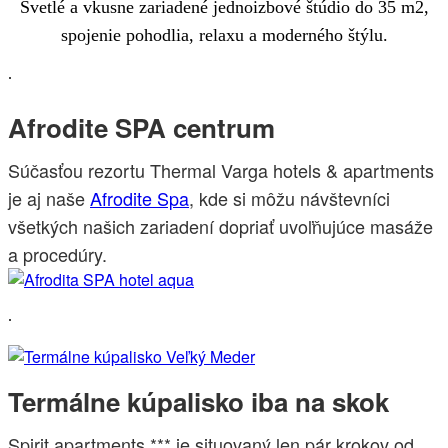
Svetlé a vkusne zariadené jednoizbové štúdio do 35 m2,
spojenie pohodlia, relaxu a moderného štýlu.
.
Afrodite SPA centrum
Súčasťou rezortu Thermal Varga hotels & apartments
je aj naše
Afrodite Spa
, kde si môžu návštevníci
všetkých našich zariadení dopriať uvoľňujúce masáže
a procedúry.
.
Termálne kúpalisko iba na skok
Spirit apartments *** je situovaný len pár krokov od