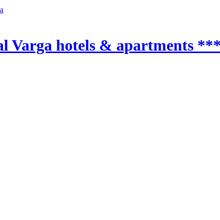
a
al Varga hotels & apartments **