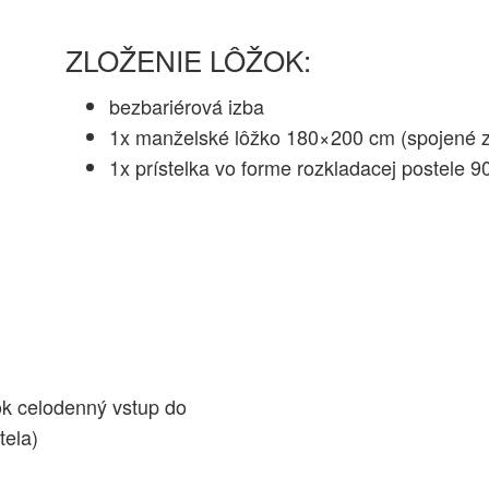
ZLOŽENIE LÔŽOK:
bezbariérová izba
1x manželské lôžko 180×200 cm (spojené z
1x prístelka vo forme rozkladacej postele 
ok celodenný vstup do
tela)