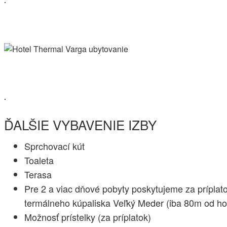
.
.
ĎALŠIE VYBAVENIE IZBY
Sprchovací kút
Toaleta
Terasa
Pre 2 a viac dňové pobyty poskytujeme za príplat
termálneho kúpaliska Veľký Meder (iba 80m od ho
Možnosť prístelky (za príplatok)