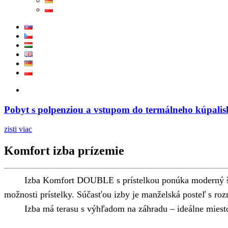
Pobyt s polpenziou a vstupom do termálneho kúpalis
zisti viac
Komfort izba prízemie
Izba Komfort DOUBLE s prístelkou ponúka moderný štýl
možnosti prístelky. Súčasťou izby je manželská posteľ s ro
Izba má terasu s výhľadom na záhradu – ideálne miest