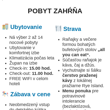
POBYT ZAHŔŇA
Ubytovanie
Strava
Ná výber 2 až 14
Raňajky a večere
nocové pobyty
formou bohatých
Ubytovanie v
bufetových stolov
„all
komfortnej izbe
you can eat“.
Klimatizácia počas leta
Súčasťou raňajok je
Župan na izbe
káva, čaj a džús.
Check-in:
15.00 hod.
Vychutnajte si šálku
Check-out:
11.00 hod.
čerstvo praženej
FREE WIFI v celom
kávy
z lokálnej
hoteli
pražiarne Rye Island.
Menu ponuka
pre
Zábava v cene
potravinové
intolerancie
Neobmedzený vstup
(bezlaktózová,
do detského kútika