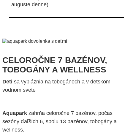
auguste denne)
.
CELOROČNE 7 BAZÉNOV,
TOBOGÁNY A WELLNESS
Deti
sa vybláznia na tobogánoch a v detskom
vodnom svete
Aquapark
zahŕňa celoročne 7 bazénov, počas
sezóny ďaľších 6, spolu 13 bazénov, tobogány a
wellness.