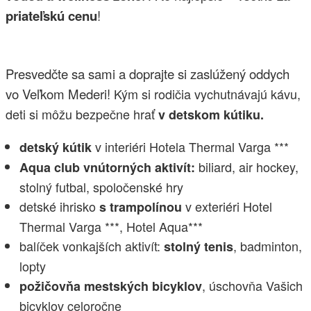
priateľskú cenu
!
Presvedčte sa sami a doprajte si zaslúžený oddych
vo Veľkom Mederi!
Kým si rodičia vychutnávajú kávu,
deti si môžu bezpečne hrať
v detskom kútiku.
v interiéri Hotela Thermal Varga ***
detský kútik
biliard, air hockey,
Aqua club vnútorných aktivít:
stolný futbal, spoločenské hry
detské ihrisko
v exteriéri Hotel
s trampolínou
Thermal Varga ***, Hotel Aqua***
balíček vonkajších aktivít:
, badminton,
stolný tenis
lopty
, úschovňa Vašich
požičovňa mestských bicyklov
bicyklov celoročne