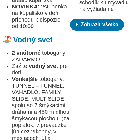
schodík k umývadlu –
NOVINKA:
vstupenka
na vyžiadanie
na kúpalisko v deň
príchodu k dispozícii
Zobraziť všetko
od 10:00
Vodný svet
2 vnútorné
tobogany
ZADARMO
Zažite
vodný svet
pre
deti
Vonkajšie
tobogany:
TUNNEL – FUNNEL,
VAHADLO, FAMILY
SLIDE, MULTISLIDE
spolu so 7 šmýkacimi
dráhami a 450 m dlhou
šmýkacou plochou. (za
poplatok, v prevádzke
jún cez víkendy, v
mesiacoch júl a