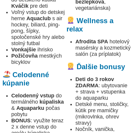
bezlepková
,
Kváčik
pre deti
vegetariánska)
Voľný vstup do detskej
herne
Aquaclub
s air
Wellness a
hockey, biliard, ping-
relax
pong, šípky,
spoločenské hry alebo
Afrodita SPA
hotelový
stolný futbal
masérsky a kozmetický
Vonkajšie
ihrisko
salón (za príplatok)
Požičovňa
mestkých
bicyklov
Ďalšie bonusy
Celodenné
Deti do 3 rokov
kúpanie
ZDARMA
: ubytovanie
+ strava + vstupenka
Celodenný vstup
do
do aquaparku
termálného
kúpaliska
Detské menu, stoličky,
&
Aquaparku
počas
kútik pre mamičky
pobytu
(mikrovlnka, ohrev
BONUS
: využite teraz
stravy)
2 x denne vstup do
Nočník, vanička,
areálu kúpaliska