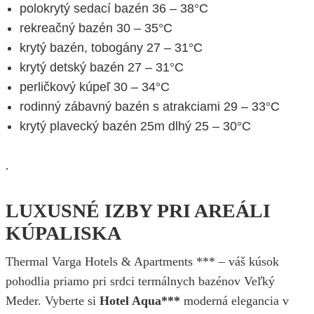
polokrytý sedací bazén 36 – 38°C
rekreačný bazén 30 – 35°C
krytý bazén, tobogány 27 – 31°C
krytý detský bazén 27 – 31°C
perličkový kúpeľ 30 – 34°C
rodinný zábavný bazén s atrakciami 29 – 33°C
krytý plavecký bazén 25m dlhý 25 – 30°C
.
LUXUSNÉ IZBY PRI AREÁLI
KÚPALISKA
Thermal Varga Hotels & Apartments *** – váš kúsok
pohodlia priamo pri srdci termálnych bazénov Veľký
Meder. Vyberte si
Hotel Aqua***
moderná elegancia v