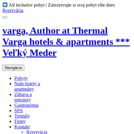
All inclusive pobyt | Zarezervujte si svoj pobyt ešte dnes
Rezervácia
varga, Author at Thermal
Varga hotels & apartments ***
Veľký Meder
Navigácia
Pobyty
Naše hotely a
apartmány
Zábava a
priestory
Gastronómia
SPA
Termály
Firmy
Kontakt
Rezervácia