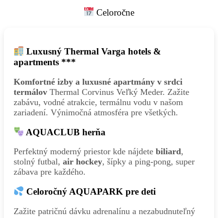
Celoročne
Luxusný Thermal Varga hotels &
apartments ***
Komfortné izby a luxusné apartmány v srdci
termálov
Thermal Corvinus Veľký Meder. Zažite
zabávu, vodné atrakcie, termálnu vodu v našom
zariadení. Výnimočná atmosféra pre všetkých.
AQUACLUB herňa
Perfektný moderný priestor kde nájdete
biliard
,
stolný futbal,
air hockey
, šípky a ping-pong, super
zábava pre každého.
Celoročný AQUAPARK pre deti
Zažite patričnú dávku adrenalínu a nezabudnuteľný