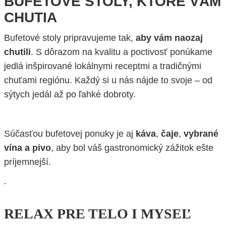
BUFETOVÉ STOLY, KTORÉ VÁM
CHUTIA
Bufetové stoly pripravujeme tak,
aby vám naozaj
chutili
. S dôrazom na kvalitu a poctivosť ponúkame
jedlá inšpirované lokálnymi receptmi a tradičnými
chuťami regiónu. Každý si u nás nájde to svoje – od
sýtych jedál až po ľahké dobroty.
Súčasťou bufetovej ponuky je aj
káva
,
čaje
,
vybrané
vína a pivo
, aby bol váš gastronomický zážitok ešte
príjemnejší.
.
RELAX PRE TELO I MYSEĽ