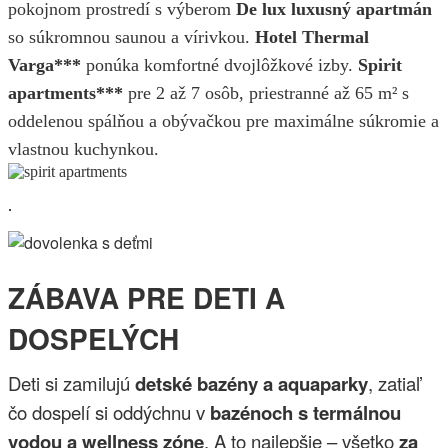
pokojnom prostredí s výberom
De lux luxusný apartmán
so súkromnou saunou a vírivkou.
Hotel Thermal
Varga***
ponúka komfortné dvojlôžkové izby.
Spirit
apartments***
pre 2 až 7 osôb, priestranné až 65 m² s
oddelenou spálňou a obývačkou pre maximálne súkromie a
vlastnou kuchynkou.
.
ZÁBAVA PRE DETI A
DOSPELÝCH
Deti si zamilujú
detské bazény a aquaparky
, zatiaľ
čo dospelí si oddýchnu v
bazénoch s termálnou
vodou a wellness zóne
.
A to najlepšie – všetko
za