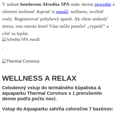
V našom
hotelovom Afrodita SPA
máte okrem
procedúr
a
ošetrení možnosť dopriať si
masáž
, wellness, uvoľniť
svaly. Regenerovať pohybový aparát. Ak chete uniknúť
stresu, toto miesto ktoré Vám môže pomôcť „vypnúť“ a
cítiť sa lepšie.
.
WELLNESS A RELAX
Celodenný vstup do termálného kúpaliska &
aquaparku Thermal Corvinus s 1 prerušením
denne podľa počtu nocí.
Vstup do Aquaparku zahŕňa celoročne 7 bazénov: