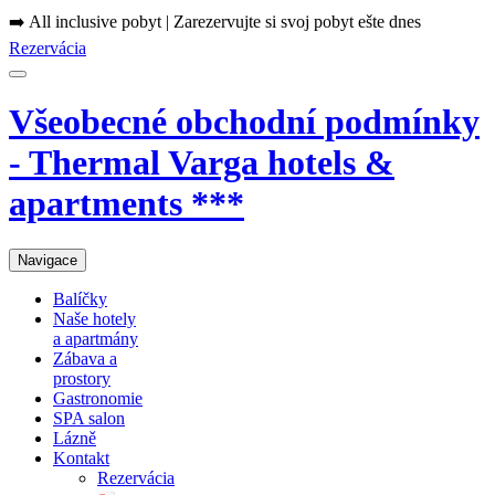
➡️ All inclusive pobyt | Zarezervujte si svoj pobyt ešte dnes
Rezervácia
Všeobecné obchodní podmínky
- Thermal Varga hotels &
apartments ***
Navigace
Balíčky
Naše hotely
a apartmány
Zábava a
prostory
Gastronomie
SPA salon
Lázně
Kontakt
Rezervácia