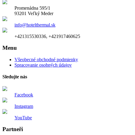
Promenádna 595/1
93201 Veľký Meder
info@hotelthermal.sk
+421315530336, +421917460625
Menu
Všeobecné obchodné podmienky
Spracovanie osobných údajov
Sledujte nás
Facebook
Instagram
YouTube
Partneři