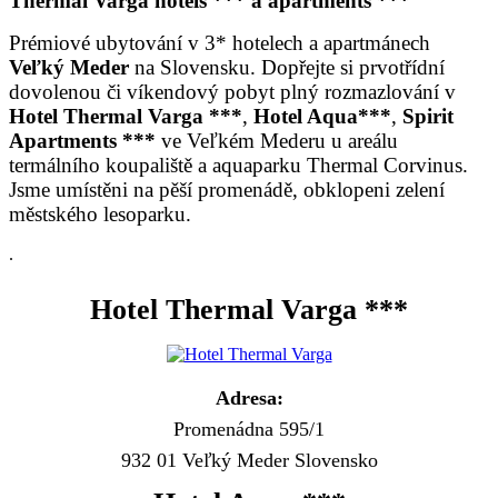
Thermal Varga hotels *** a apartments ***
Prémiové ubytování v 3* hotelech a apartmánech
Veľký Meder
na Slovensku. Dopřejte si prvotřídní
dovolenou či víkendový pobyt plný rozmazlování v
Hotel Thermal Varga ***
,
Hotel Aqua***
,
Spirit
Apartments ***
ve Veľkém Mederu u areálu
termálního koupaliště a aquaparku Thermal Corvinus.
Jsme umístěni na pěší promenádě, obklopeni zelení
městského lesoparku.
.
Hotel Thermal Varga ***
Adresa:
Promenádna 595/1
932 01 Veľký Meder Slovensko