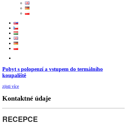
Pobyt s polopenzí a vstupem do termálního
koupaliště
zjisti více
Kontaktné údaje
RECEPCE