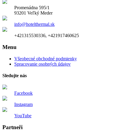
Promenádna 595/1
93201 Veľký Meder
info@hotelthermal.sk
+421315530336, +421917460625
Menu
Všeobecné obchodné podmienky
Spracovanie osobných údajov
Sledujte nás
Facebook
Instagram
YouTube
Partneři