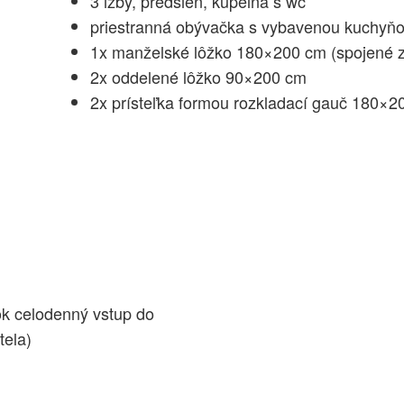
3 izby, predsieň, kúpelňa s wc
priestranná obývačka s vybavenou kuchyň
1x manželské lôžko 180×200 cm (spojené z
2x oddelené lôžko 90×200 cm
2x prísteľka formou rozkladací gauč 180×2
ok celodenný vstup do
tela)