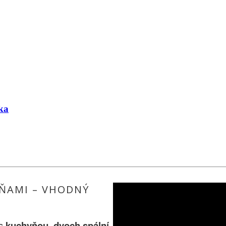
ka
ŇAMI – VHODNÝ
 s
kuchyňou
,
dvoch spální
,