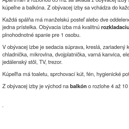
kúpeľne a balkóna. Z obývacej izby sa vchádza do každ
Každá spálňa má manželskú posteľ alebo dve oddelené 
jedna prístelka.
Obývacia izba má kvalitnú
rozkladaci
plnohodnotné spanie pre 1 osobu.
V obývacej izbe je sedacia súprava, kreslá, zariadený 
chladnička, mikrovlna, dvojplatnička, varná kanvica, el
jedálenský stôl, TV, trezor.
Kúpeľňa má toaletu, sprchovací kút, fén, hygienické po
Z obývacej izby je východ na
balkón
o rozlohe 4 až 10
.