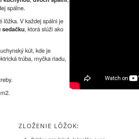
ej spálne.
lôžka. V každej spálni je
u sedačku
, ktorá slúži ako
kuchynský kút, kde je
ektrická trúba, myčka riadu,
treby.
 m2.
ZLOŽENIE LÔŽOK: