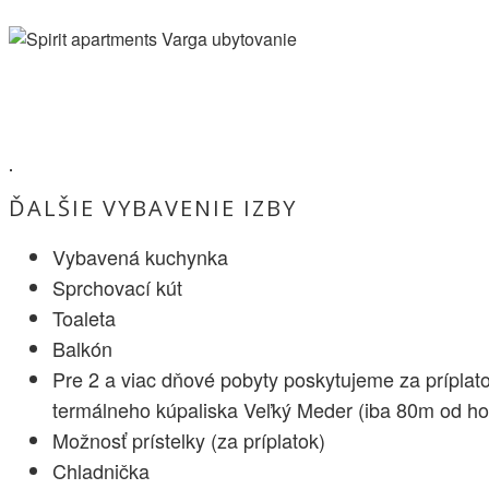
.
ĎALŠIE VYBAVENIE IZBY
Vybavená kuchynka
Sprchovací kút
Toaleta
Balkón
Pre 2 a viac dňové pobyty poskytujeme za príplat
termálneho kúpaliska Veľký Meder (iba 80m od ho
Možnosť prístelky (za príplatok)
Chladnička