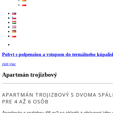
Pobyt s polpenziou a vstupom do termálneho kúpalis
zisti viac
Apartmán trojizbový
APARTMÁN TROJIZBOVÝ S DVOMA SPÁL
PRE 4 AŽ 6 OSÔB
Apartmán s rozlohou 65 m2 sa skladá z obývacej izby