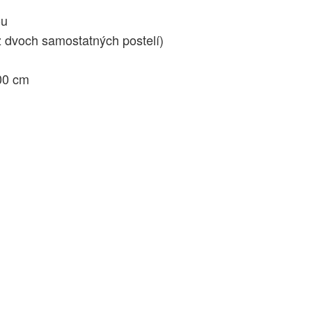
ou
 dvoch samostatných postelí)
00 cm